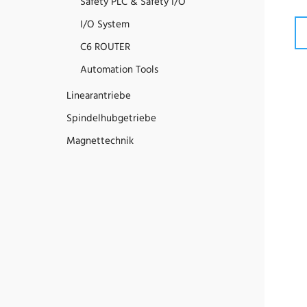
Safety PLC & Safety I/O
I/O System
C6 ROUTER
Automation Tools
Linearantriebe
Spindelhubgetriebe
Magnettechnik